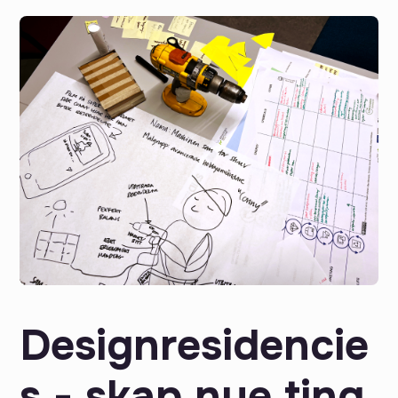
Designresidencie
s - skap nye ting