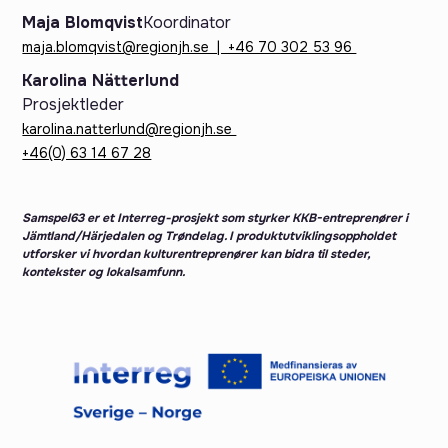
Maja Blomqvist
Koordinator
maja.blomqvist@regionjh.se | +46 70 302 53 96 ‍
Karolina Nätterlund
Prosjektleder
karolina.natterlund@regionjh.se
+46(0) 63 14 67 28
Samspel63 er et Interreg-prosjekt som styrker KKB-entreprenører i
Jämtland/Härjedalen og Trøndelag. I produktutviklingsoppholdet
utforsker vi hvordan kulturentreprenører kan bidra til steder,
kontekster og lokalsamfunn.