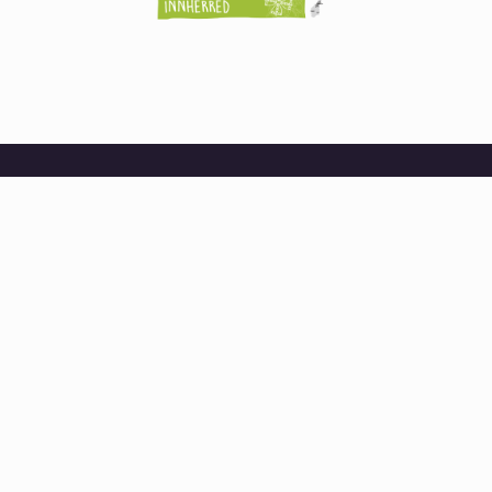
Karolina Nätterlund
Prosjektleder
karolina.natterlund@regionjh.se
+46(0)63-146728
Johan Einar Bjerkem
Prosjektleder
johan.einar@hilmarfestivalen.no
+47 92 84 05 53
Hva vi tilbyr